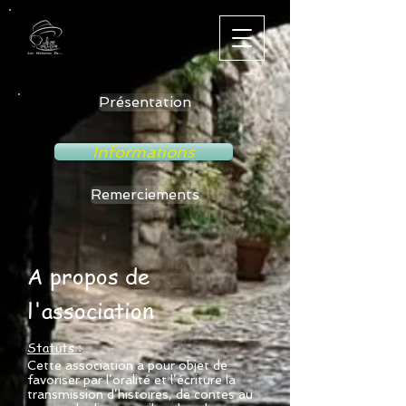
Présentation
Informations
Remerciements
A propos de
l'association
Statuts :
Cette association a pour objet de
favoriser par l’oralité et l’écriture la
transmission d’histoires, de contes au