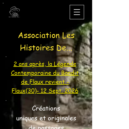
Association Les
Histoires De...
2 ans après, la Légende
Contemporaine du Bandit
de Flaux revient -
Flaux(30)- 12 Sept. 2026
Créations
uniques et originales
de passages