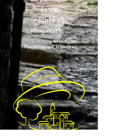
entre
réalité et
imaginaire...
Eric Alber
Raconteur d'Histoires