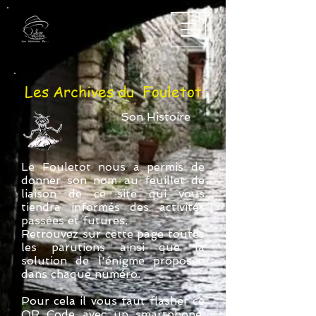
Les Archives du Fouletot
Son Histoire
Le Fouletot nous a permis de
donner son nom au feuillet de
liaison de ce site qui vous
tiendra informés des activités
passées et futures.
Retrouvez sur cette page toutes
les parutions ainsi que la
solution de l'énigme proposée
dans chaque numéro.
Pour cela il vous faut flasher ce
QR Code avec un smartphone.